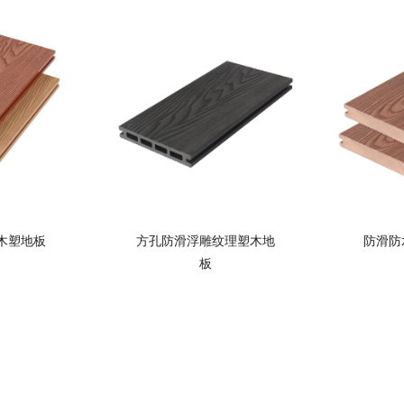
木塑地板
方孔防滑浮雕纹理塑木地
防滑防
板