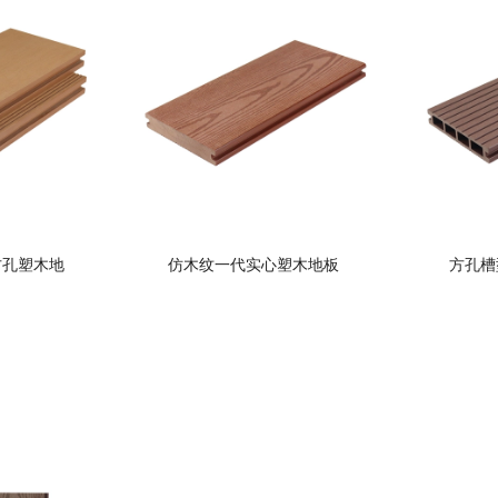
方孔塑木地
仿木纹一代实心塑木地板
方孔槽