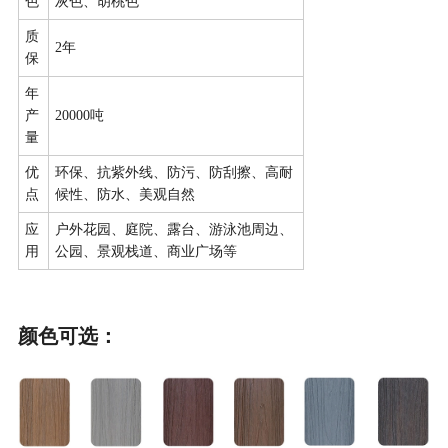
色
灰色、胡桃色
质
2年
保
年
产
20000吨
量
优
环保、抗紫外线、防污、防刮擦、高耐
点
候性、防水、美观自然
应
户外花园、庭院、露台、游泳池周边、
用
公园、景观栈道、商业广场等
颜色可选：