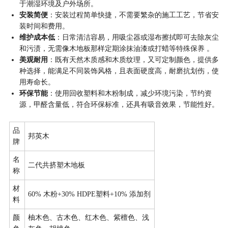
于潮湿环境及户外场所。
安装简便
：安装过程简单快捷，不需要繁杂的施工工艺，节省安
装时间和费用。
维护成本低
：日常清洁容易，用吸尘器或湿布擦拭即可去除灰尘
和污渍，无需像木地板那样定期涂抹油漆或打蜡等特殊保养 。
美观耐用
：既有天然木质感和木质纹理，又可定制颜色，提供多
种选择，能满足不同装饰风格，且表面硬度高，耐磨抗划伤，使
用寿命长。
环保节能
：使用回收塑料和木粉制成，减少环境污染，节约资
源，甲醛含量低，符合环保标准，还具有吸音效果，节能性好。
品
邦英木
牌
名
二代共挤塑木地板
称
材
60% 木粉+30% HDPE塑料+10% 添加剂
料
颜
柚木色、古木色、红木色、紫檀色、浅